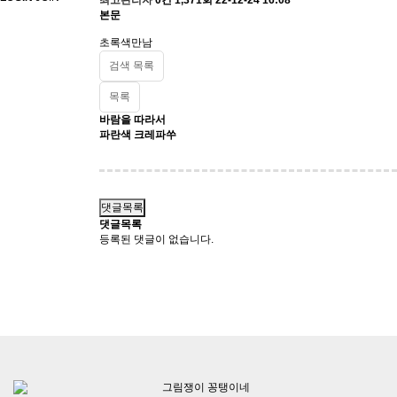
최고관리자
0건
1,371회
22-12-24 16:08
본문
초록색만남
검색 목록
목록
바람을 따라서
파란색 크레파쑤
댓글목록
댓글목록
등록된 댓글이 없습니다.