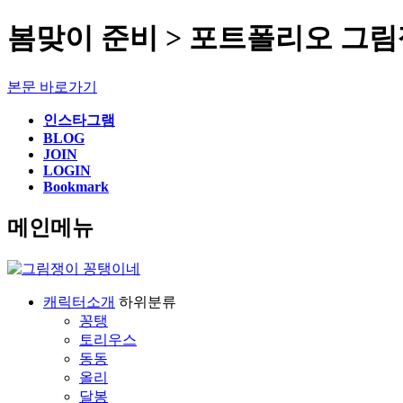
봄맞이 준비 > 포트폴리오 그
본문 바로가기
인스타그램
BLOG
JOIN
LOGIN
Bookmark
메인메뉴
캐릭터소개
하위분류
꽁탱
토리우스
동동
올리
달봉