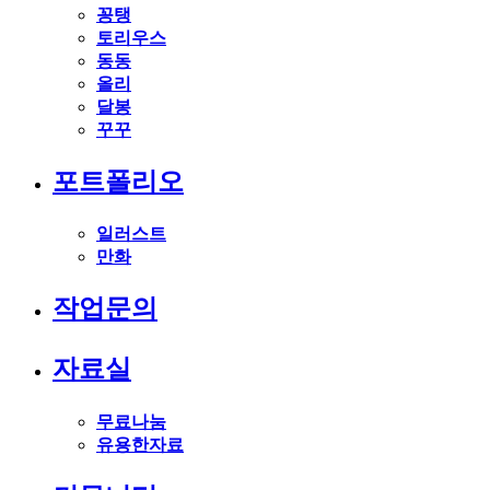
꽁탱
토리우스
동동
올리
달봉
꾸꾸
포트폴리오
일러스트
만화
작업문의
자료실
무료나눔
유용한자료